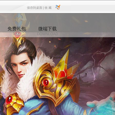
保存到桌面 |
收 藏
保存到桌面
|
收 藏
免费礼包
微端下载
XSK
DOWNLOAD