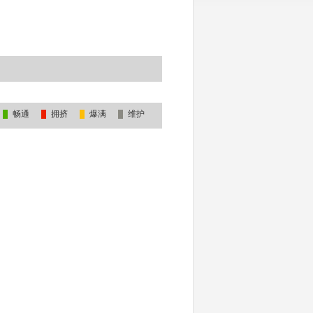
畅通
拥挤
爆满
维护