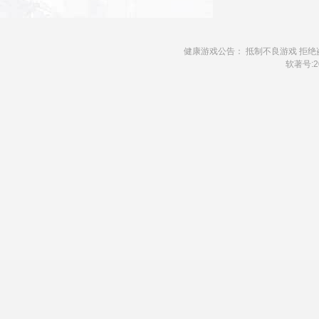
健康游戏公告： 抵制不良游戏 拒绝
软著号:20