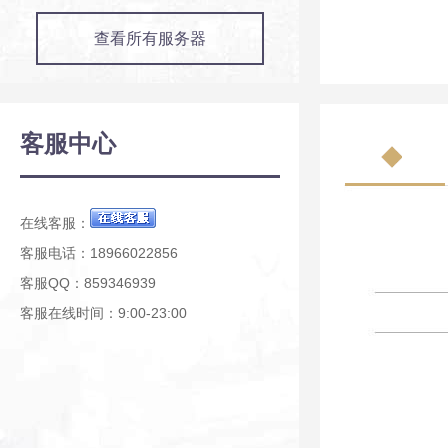
查看所有服务器
客服中心
在线客服：
客服电话：18966022856
客服QQ：859346939
客服在线时间：9:00-23:00