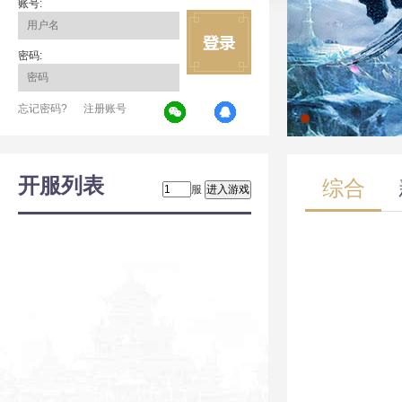
账号:
密码:
忘记密码?
注册账号
开服列表
综合
服