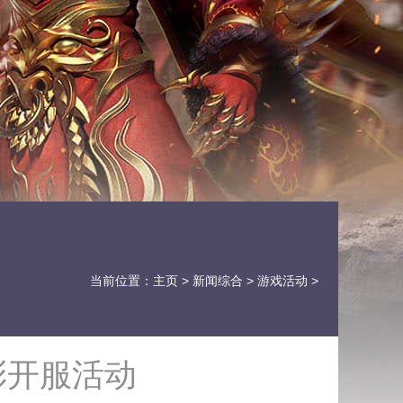
当前位置：
主页
>
新闻综合
>
游戏活动
>
彩开服活动