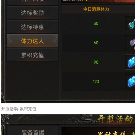
开服活动-累积充值