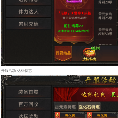
开服活动-达标特惠