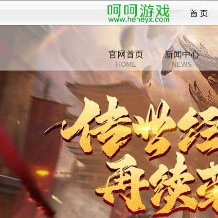
岁月
官网首页
新闻中心
HOME
NEWS