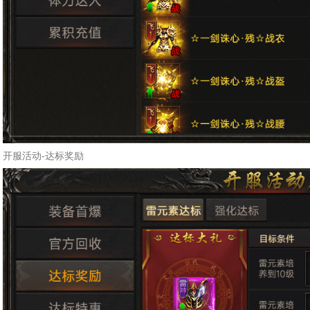
开服活动-达标奖励