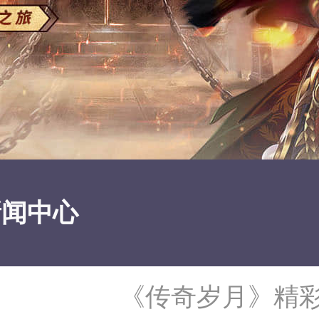
新闻中心
《传奇岁月》精