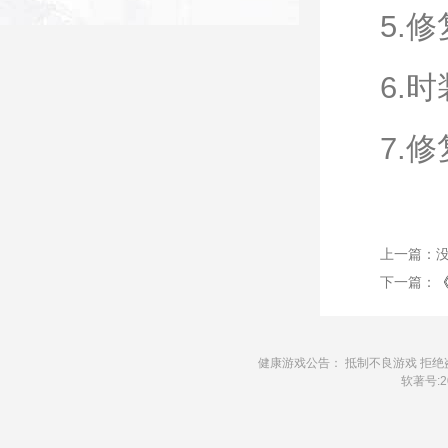
5.
6.
7.
上一篇：
下一篇：
健康游戏公告： 抵制不良游戏 拒绝
软著号:20