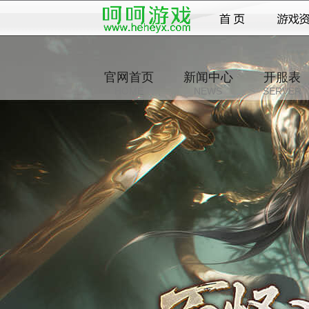
官网首页
新闻中心
开服表
HOME
NEWS
SERVER