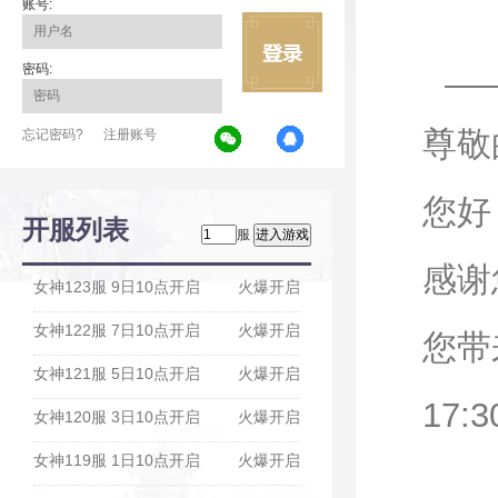
账号:
密码:
尊敬
忘记密码?
注册账号
您好
开服列表
服
感谢
女神123服 9日10点开启
火爆开启
女神122服 7日10点开启
火爆开启
您带
女神121服 5日10点开启
火爆开启
17
女神120服 3日10点开启
火爆开启
女神119服 1日10点开启
火爆开启